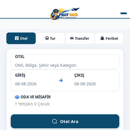
Otel
Tur
Transfer
Feribot
OTEL
GİRİŞ
ÇIKIŞ
ODA VE MİSAFİR
1
Yetişkin
0
Çocuk
Otel Ara