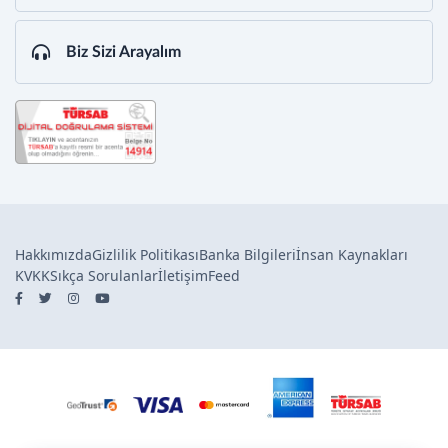
Biz Sizi Arayalım
Hakkımızda
Gizlilik Politikası
Banka Bilgileri
İnsan Kaynakları
KVKK
Sıkça Sorulanlar
İletişim
Feed