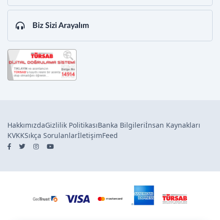
Biz Sizi Arayalım
Hakkımızda
Gizlilik Politikası
Banka Bilgileri
İnsan Kaynakları
KVKK
Sıkça Sorulanlar
İletişim
Feed