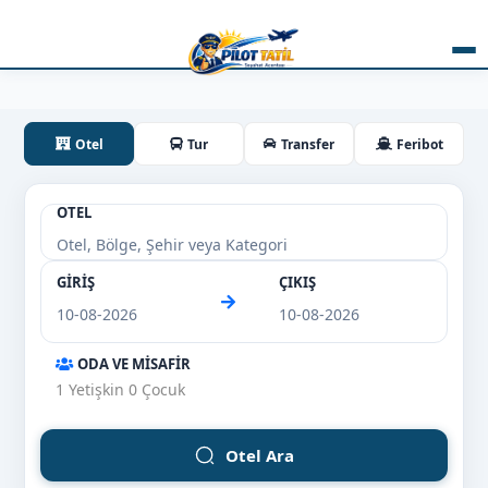
Otel
Tur
Transfer
Feribot
OTEL
GİRİŞ
ÇIKIŞ
ODA VE MİSAFİR
1
Yetişkin
0
Çocuk
Otel Ara