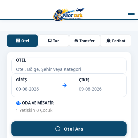
Otel
Tur
Transfer
Feribot
OTEL
GİRİŞ
ÇIKIŞ
ODA VE MİSAFİR
1
Yetişkin
0
Çocuk
Otel Ara