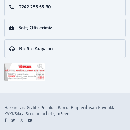
0242 255 59 90
Satış Ofislerimiz
Biz Sizi Arayalım
Hakkımızda
Gizlilik Politikası
Banka Bilgileri
İnsan Kaynakları
KVKK
Sıkça Sorulanlar
İletişim
Feed