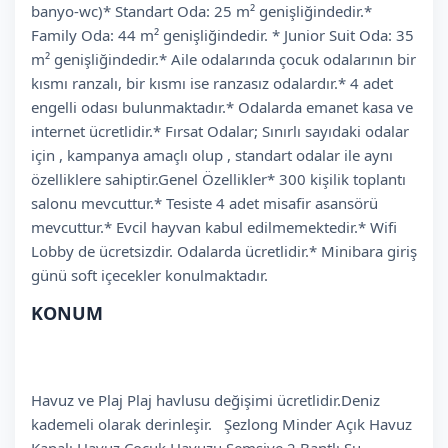
banyo-wc)* Standart Oda: 25 m² genişliğindedir.*
Family Oda: 44 m² genişliğindedir. * Junior Suit Oda: 35
m² genişliğindedir.* Aile odalarında çocuk odalarının bir
kısmı ranzalı, bir kısmı ise ranzasız odalardır.* 4 adet
engelli odası bulunmaktadır.* Odalarda emanet kasa ve
internet ücretlidir.* Fırsat Odalar; Sınırlı sayıdaki odalar
için , kampanya amaçlı olup , standart odalar ile aynı
özelliklere sahiptir.Genel Özellikler* 300 kişilik toplantı
salonu mevcuttur.* Tesiste 4 adet misafir asansörü
mevcuttur.* Evcil hayvan kabul edilmemektedir.* Wifi
Lobby de ücretsizdir. Odalarda ücretlidir.* Minibara giriş
günü soft içecekler konulmaktadır.
KONUM
Havuz ve Plaj Plaj havlusu değişimi ücretlidir.Deniz
kademeli olarak derinleşir. Şezlong Minder Açık Havuz
Kapalı Havuz Çocuk Havuzu Şemsiye 2 Bantlı Su