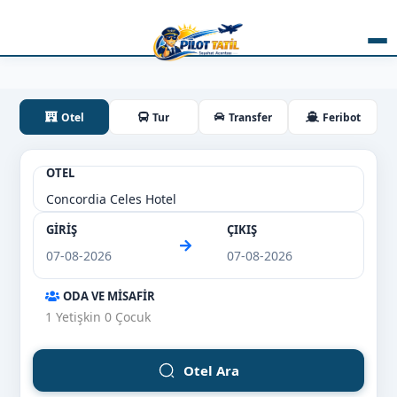
Otel
Tur
Transfer
Feribot
OTEL
GİRİŞ
ÇIKIŞ
ODA VE MİSAFİR
1
Yetişkin
0
Çocuk
Otel Ara