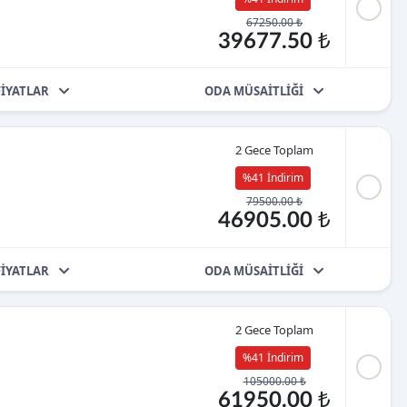
67250.00 ₺
39677.50 ₺
FİYATLAR
ODA MÜSAİTLİĞİ
2 Gece Toplam
%41 İndirim
79500.00 ₺
46905.00 ₺
FİYATLAR
ODA MÜSAİTLİĞİ
2 Gece Toplam
%41 İndirim
105000.00 ₺
61950.00 ₺