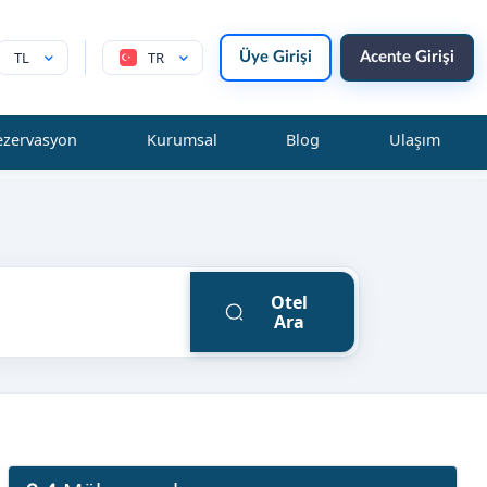
TL
TR
Üye Girişi
Acente Girişi
ezervasyon
Kurumsal
Blog
Ulaşım
Otel
Ara