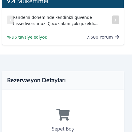
Mükemmel
9.4
Pandemi döneminde kendinizi güvende
Per
hissediyorsunuz. Çocuk alanı çok güzeldi.
Kon
Çocuklar eğlenirken büyüklede keyif alıyor. Mini
temi
club çok güzeldi. Temiz bir tesisti...
% 96 tavsiye ediyor.
7.680 Yorum
Rezervasyon Detayları
Sepet Boş