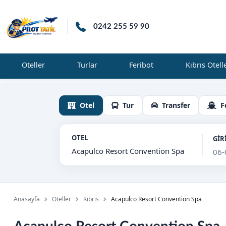
0242 255 59 90
Oteller
Turlar
Feribot
Kıbrıs Otell
Otel
Tur
Transfer
F
OTEL
GİR
Anasayfa
Oteller
Kıbrıs
Acapulco Resort Convention Spa