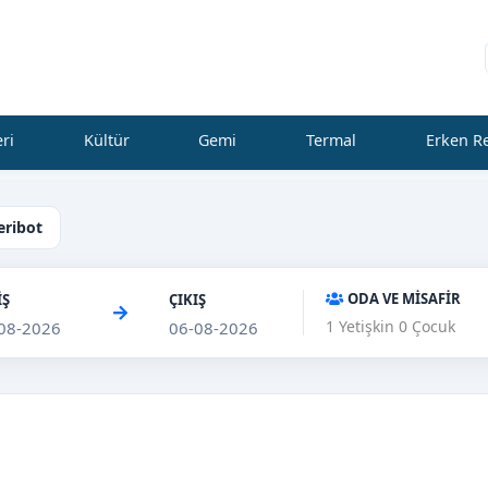
eri
Kültür
Gemi
Termal
Erken R
eribot
ODA VE MİSAFİR
İŞ
ÇIKIŞ
1
Yetişkin
0
Çocuk