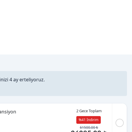
izi 4 ay erteliyoruz.
2 Gece Toplam
Pansiyon
%41 İndirim
61500.00 ₺